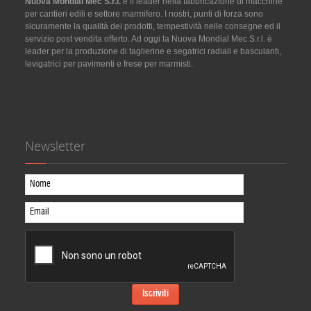
Nuova Mondial Mec S.r.l.
è il leader nella fabbricazione di macchine
per cantieri edili e settore marmifero. I nostri, punti di forza sono
sicuramente la qualità dei prodotti, tempestività nelle consegne ed il
servizio post vendita offerto. Ad oggi la Nuova Mondial Mec S.r.l. è
leader per la produzione di taglierine e segatrici radiali e basculanti,
levigatrici per pavimenti e frese per marmisti.
Newsletter