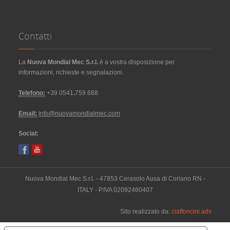
Contatti
La
Nuova Mondial Mec S.r.l.
è a vostra disposizione per
informazioni, richieste e segnalazioni.
Telefono:
+39 0541
.
759.688
Email:
info@nuovamondialmec.com
Social:
Nuova Mondial Mec S.r.l. - 47853 Cerasolo Ausa di Coriano RN -
ITALY - P.IVA 02092460407
Sito realizzato da:
ciaffoncini adv