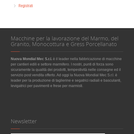
Registrati
Macchine per la lavorazione del Marmo, del
Granito, Monocottura e Gress Porcellanato
Nuova Mondial Mec S.r.l.
è il leader nella fabbricazione di macchine
per cantieri edili e settore marmifero. I nostri, punti di forza sono
sicuramente la qualità dei prodotti, tempestività nelle consegne ed il
servizio post vendita offerto. Ad oggi la Nuova Mondial Mec S.r.l. è
leader per la produzione di taglierine e segatrici radiali e basculanti,
levigatrici per pavimenti e frese per marmisti.
Newsletter