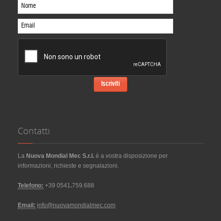
Contatti
La
Nuova Mondial Mec S.r.l.
è a vostra disposizione per
informazioni, richieste e segnalazioni.
Telefono:
+39 0541
.
759.688
Email:
info@nuovamondialmec.com