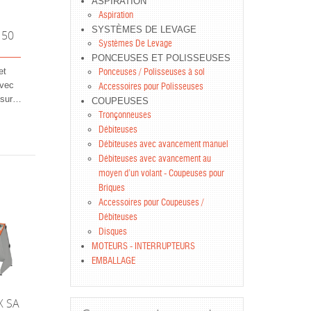
ASPIRATION
Aspiration
SYSTÈMES DE LEVAGE
150
Systèmes De Levage
PONCEUSES ET POLISSEUSES
et
Ponceuses / Polisseuses à sol
avec
Accessoires pour Polisseuses
 sur
…
COUPEUSES
Tronçonneuses
Débiteuses
Débiteuses avec avancement manuel
Débiteuses avec avancement au
moyen d’un volant - Coupeuses pour
Briques
Accessoires pour Coupeuses /
Débiteuses
Disques
MOTEURS - INTERRUPTEURS
EMBALLAGE
X SA