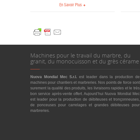
En Savoir Plus
Machines pour le travail du marbre, du
granit, du monocuisson et du grès cérame
Nuova Mondial Mec S.r.l.
est leader dans la production de
machines pour chantiers et marbreries. Nos points de force sont
surement la qualité des produits, les livraisons rapides et le très
bon service après-vente offert. Aujourd’hui Nuova Mondial Mec
est leader pour la production de débiteuses et tronçonneuses,
de ponceuses pour carrelages et grandes débiteuses pour
marbreries.