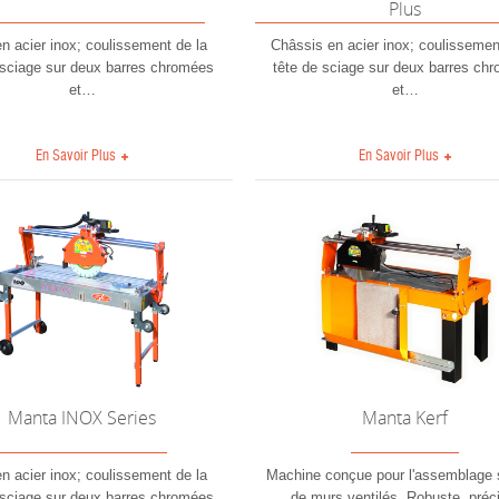
Plus
n acier inox; coulissement de la
Châssis en acier inox; coulissemen
 sciage sur deux barres chromées
tête de sciage sur deux barres ch
et
…
et
…
En Savoir Plus
En Savoir Plus
Manta INOX Series
Manta Kerf
n acier inox; coulissement de la
Machine conçue pour l'assemblage s
 sciage sur deux barres chromées
de murs ventilés. Robuste, préc