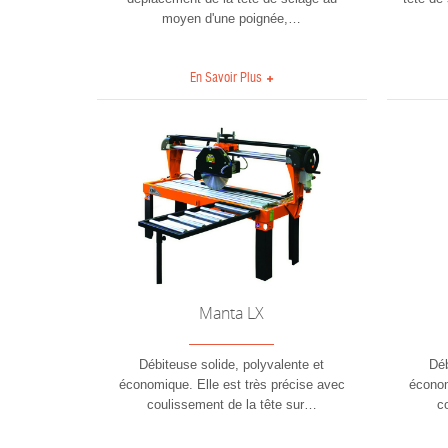
moyen d'une poignée,
…
En Savoir Plus
Manta LX
Débiteuse solide, polyvalente et
Déb
économique. Elle est très précise avec
économ
coulissement de la tête sur
…
c