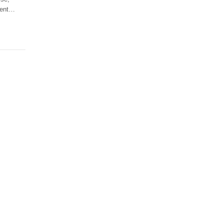
ent
…