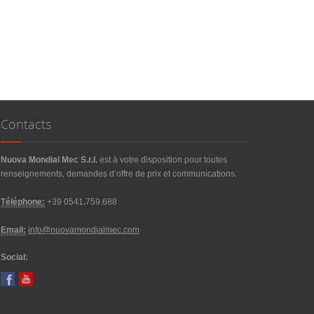
Contacts
Nuova Mondial Mec S.r.l.
est à votre disposition pour toutes
renseignements, demandes d’offre de prix et communications.
Téléphone
:
+39 0541
.
759.688
Email:
info@nuovamondialmec.com
Social: