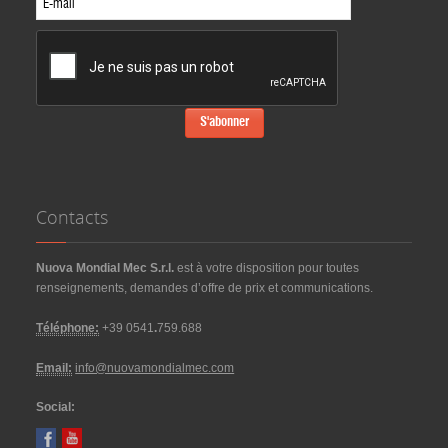
Contacts
Nuova Mondial Mec S.r.l.
est à votre disposition pour toutes
renseignements, demandes d’offre de prix et communications.
Téléphone
:
+39 0541
.
759.688
Email:
info@nuovamondialmec.com
Social: