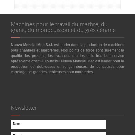
Machines pour le travail du marbre, du
granit, du monocuisson et du grès cérame
Nuova Mondial Mec S.r.l.
est leader dans la production de machines
pour chantiers et marbreries. Nos points de force sont surement la
qualité des produits, les livraisons rapides et le très bon service
après-vente offert. Aujourd’hui Nuova Mondial Mec est leader pour la
production de débiteuses et tronçonneuses, de ponceuses pour
carrelages et grandes débiteuses pour marbreries.
Newsletter