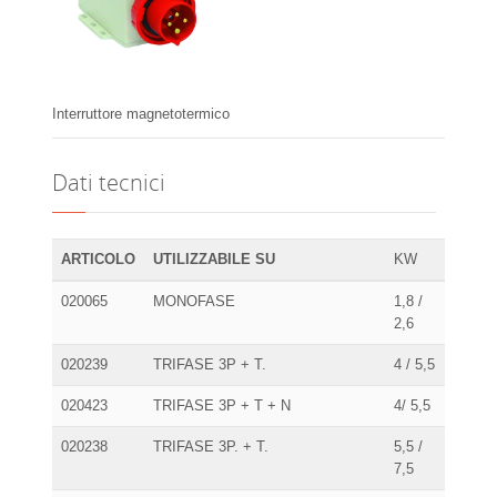
Interruttore magnetotermico
Dati tecnici
ARTICOLO
UTILIZZABILE SU
KW
020065
MONOFASE
1,8 /
2,6
020239
TRIFASE 3P + T.
4 / 5,5
020423
TRIFASE 3P + T + N
4/ 5,5
020238
TRIFASE 3P. + T.
5,5 /
7,5