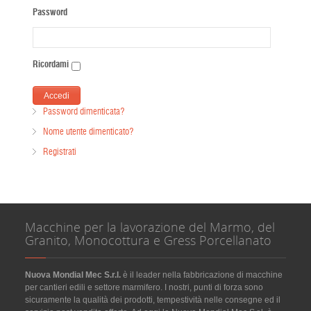
Password
Ricordami
Password dimenticata?
Nome utente dimenticato?
Registrati
Macchine per la lavorazione del Marmo, del
Granito, Monocottura e Gress Porcellanato
Nuova Mondial Mec S.r.l.
è il leader nella fabbricazione di macchine
per cantieri edili e settore marmifero. I nostri, punti di forza sono
sicuramente la qualità dei prodotti, tempestività nelle consegne ed il