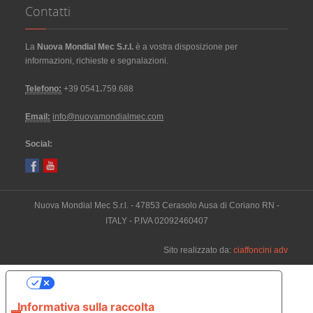
Contatti
La
Nuova Mondial Mec S.r.l.
è a vostra disposizione per
informazioni, richieste e segnalazioni.
Telefono:
+39 0541
.
759.688
Email:
info@nuovamondialmec.com
Social:
Nuova Mondial Mec S.r.l. - 47853 Cerasolo Ausa di Coriano RN -
ITALY - P.IVA 02092460407
Sito realizzato da:
ciaffoncini adv
Le tue preferenze relative alla privacy
Informativa sulla raccolta