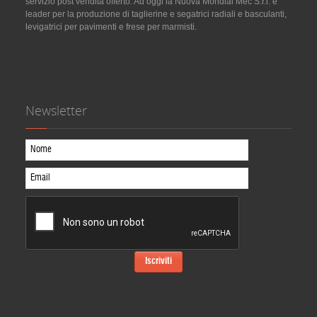
servizio post vendita offerto. Ad oggi la Nuova Mondial Mec S.r.l. è
leader per la produzione di taglierine e segatrici radiali e basculanti,
levigatrici per pavimenti e frese per marmisti.
Newsletter