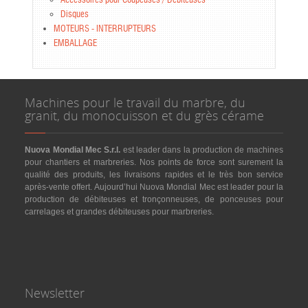
Accessoires pour Coupeuses / Débiteuses
Disques
MOTEURS - INTERRUPTEURS
EMBALLAGE
Machines pour le travail du marbre, du
granit, du monocuisson et du grès cérame
Nuova Mondial Mec S.r.l.
est leader dans la production de machines
pour chantiers et marbreries. Nos points de force sont surement la
qualité des produits, les livraisons rapides et le très bon service
après-vente offert. Aujourd’hui Nuova Mondial Mec est leader pour la
production de débiteuses et tronçonneuses, de ponceuses pour
carrelages et grandes débiteuses pour marbreries.
Newsletter