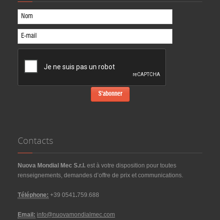
Contacts
Nuova Mondial Mec S.r.l.
est à votre disposition pour toutes
renseignements, demandes d’offre de prix et communications.
Téléphone
:
+39 0541
.
759.688
Email:
info@nuovamondialmec.com