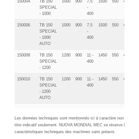
150004
TB 150
1000
900
7,5
1500
550
400
3
SPECIAL
-
- 1000
400
150006
TB 150
1000
900
7,5
1500
550
400
3
SPECIAL
-
- 1000
400
AUTO
150008
TB 150
1200
900
11 -
1450
550
490
3
SPECIAL
400
- 1200
150010
TB 150
1200
900
11 -
1450
550
490
3
SPECIAL
400
- 1200
AUTO
Les données techniques sont mentionnés ici à caractère non contraign
titre indicatif seulement. NUOVA MONDIAL MEC se réserve le droit d
caractéristiques techniques des machines sans préavis.