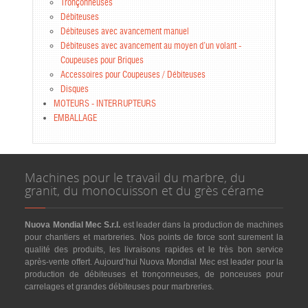
Tronçonneuses
Débiteuses
Débiteuses avec avancement manuel
Débiteuses avec avancement au moyen d’un volant -
Coupeuses pour Briques
Accessoires pour Coupeuses / Débiteuses
Disques
MOTEURS - INTERRUPTEURS
EMBALLAGE
Machines pour le travail du marbre, du
granit, du monocuisson et du grès cérame
Nuova Mondial Mec S.r.l.
est leader dans la production de machines
pour chantiers et marbreries. Nos points de force sont surement la
qualité des produits, les livraisons rapides et le très bon service
après-vente offert. Aujourd’hui Nuova Mondial Mec est leader pour la
production de débiteuses et tronçonneuses, de ponceuses pour
carrelages et grandes débiteuses pour marbreries.